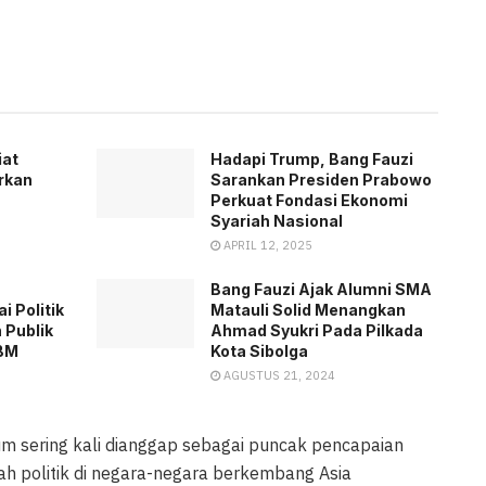
iat
Hadapi Trump, Bang Fauzi
rkan
Sarankan Presiden Prabowo
Perkuat Fondasi Ekonomi
Syariah Nasional
APRIL 12, 2025
Bang Fauzi Ajak Alumni SMA
i Politik
Matauli Solid Menangkan
 Publik
Ahmad Syukri Pada Pilkada
BBM
Kota Sibolga
AGUSTUS 21, 2024
 sering kali dianggap sebagai puncak pencapaian
rah politik di negara-negara berkembang Asia