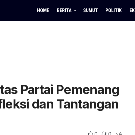
HOME
BERITA
SUMUT
POLITIK
EK
itas Partai Pemenang
efleksi dan Tantangan
0
0
A
A