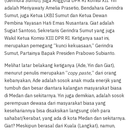
(Gerindra Sumut), juga Anggota DPR RI komisi XII. Yin
adalah Meriyawaty Amelia Prasetio, Bendahara Gerindra
Sumut, juga Ketua LKBI Sumut dan Ketua Dewan
Pembina Yayasan Hati Emas Nusantara. Giat adalah
Sugiat Santoso, Sekretaris Gerindra Sumut yang juga
Wakil Ketua Komisi XIII DPR RI. Ketiganya saat ini,
merupakan pemegang “kunci kekuasaan,” Gerindra
Sumut, Partainya Bapak Presiden Prabowo Subianto.
Melihat latar belakang ketiganya (Ade, Yin dan Giat),
menurut penulis merupakan “
copy paste,
” dari orang
kebanyakan, Ade adalah sosok anak muda enerjik yang
tumbuh dan besar diantara kalangan masyarakat biasa
di Medan dan sekitarnya. Yin juga demikian, adalah sosok
perempuan dewasa dari masyarakat biasa yang
kesehariannya bisa disaksikan langsung oleh para
sahabat/kerabat, yang ada di kota Medan dan sekitarnya.
Giat? Meskipun berasal dari Kuala (Langkat), namun,