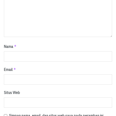
*
Nama
*
Email
Situs Web
Simpan nama, email, dan situs web saya pada peramban ini