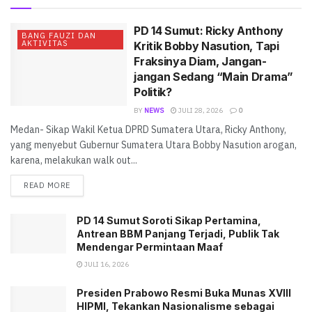
PD 14 Sumut: Ricky Anthony
BANG FAUZI DAN
AKTIVITAS
Kritik Bobby Nasution, Tapi
Fraksinya Diam, Jangan-
jangan Sedang “Main Drama”
Politik?
BY
NEWS
JULI 28, 2026
0
Medan- Sikap Wakil Ketua DPRD Sumatera Utara, Ricky Anthony,
yang menyebut Gubernur Sumatera Utara Bobby Nasution arogan,
karena, melakukan walk out...
READ MORE
PD 14 Sumut Soroti Sikap Pertamina,
Antrean BBM Panjang Terjadi, Publik Tak
Mendengar Permintaan Maaf
JULI 16, 2026
Presiden Prabowo Resmi Buka Munas XVIII
HIPMI, Tekankan Nasionalisme sebagai