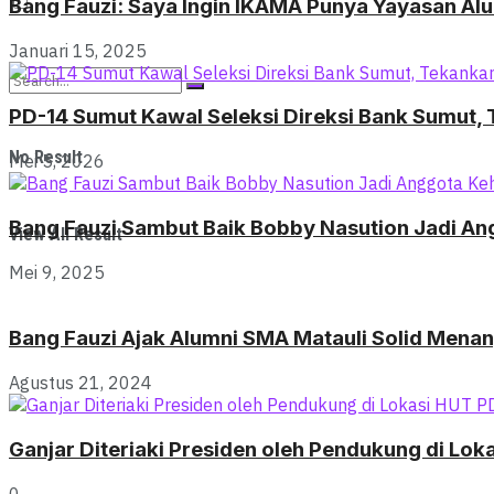
Bang Fauzi: Saya Ingin IKAMA Punya Yayasan Al
Januari 15, 2025
PD-14 Sumut Kawal Seleksi Direksi Bank Sumut, T
No Result
Mei 5, 2026
Bang Fauzi Sambut Baik Bobby Nasution Jadi A
View All Result
Mei 9, 2025
Bang Fauzi Ajak Alumni SMA Matauli Solid Mena
Agustus 21, 2024
Ganjar Diteriaki Presiden oleh Pendukung di Lok
0