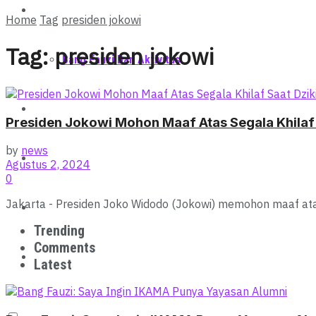
Berita
Home
Tag
presiden jokowi
Tag:
presiden jokowi
Bang Fauzi Dan Aktivitas
Sumut
Presiden Jokowi Mohon Maaf Atas Segala Khilaf
by
news
Politik
Agustus 2, 2024
0
Jakarta - Presiden Joko Widodo (Jokowi) memohon maaf atas
Ekonomi
Trending
Comments
Muhri Fauzi Hafiz
Latest