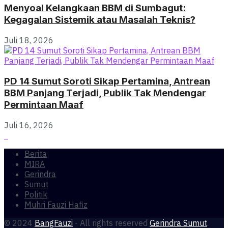
Menyoal Kelangkaan BBM di Sumbagut:
Kegagalan Sistemik atau Masalah Teknis?
Juli 18, 2026
PD 14 Sumut Soroti Sikap Pertamina, Antrean
BBM Panjang Terjadi, Publik Tak Mendengar
Permintaan Maaf
Juli 16, 2026
Berita
MIRA
Gerindra
Sumut
Politik
Muhri Fauzi Hafiz
© 2024
BangFauzi
- All rights reserved
Gerindra Sumut
.