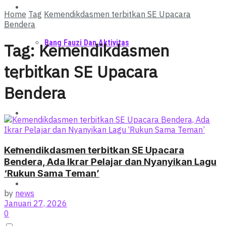
Berita
Home
Tag
Kemendikdasmen terbitkan SE Upacara
Bendera
Bang Fauzi Dan Aktivitas
Tag:
Kemendikdasmen
terbitkan SE Upacara
Sumut
Bendera
Politik
Ekonomi
Kemendikdasmen terbitkan SE Upacara
Bendera, Ada Ikrar Pelajar dan Nyanyikan Lagu
‘Rukun Sama Teman’
Muhri Fauzi Hafiz
by
news
Januari 27, 2026
0