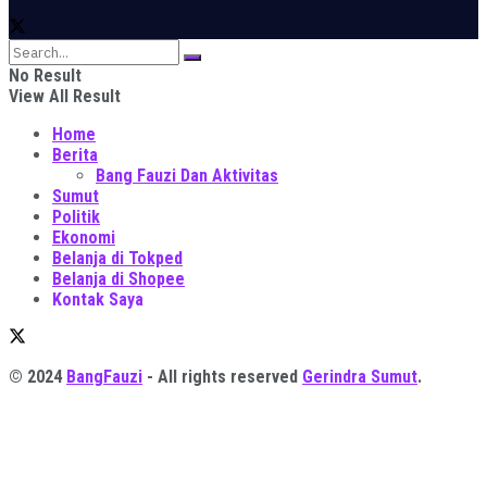
No Result
View All Result
Home
Berita
Bang Fauzi Dan Aktivitas
Sumut
Politik
Ekonomi
Belanja di Tokped
Belanja di Shopee
Kontak Saya
© 2024
BangFauzi
- All rights reserved
Gerindra Sumut
.