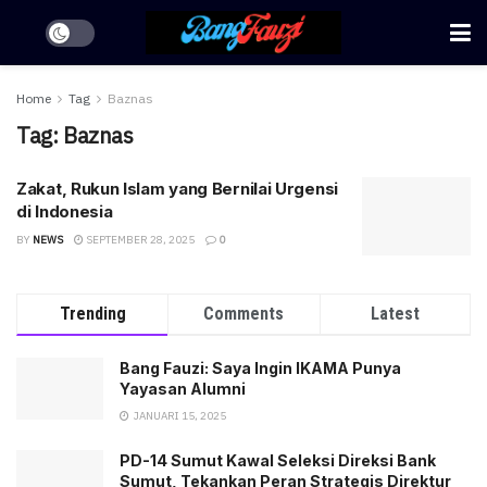
Home
Tag
Baznas
Tag:
Baznas
Zakat, Rukun Islam yang Bernilai Urgensi
di Indonesia
BY
NEWS
SEPTEMBER 28, 2025
0
Trending
Comments
Latest
Bang Fauzi: Saya Ingin IKAMA Punya
Yayasan Alumni
JANUARI 15, 2025
PD-14 Sumut Kawal Seleksi Direksi Bank
Sumut, Tekankan Peran Strategis Direktur